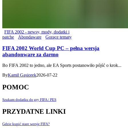
FIFA 2002 - newsy, mody, dodatki i
patche
Abondaware
Gorące tematy
FIFA 2002 World Cup PC – pełna wersja
abandonware za darmo
Bo FIFA 2002 to jedno, ale EA Sports postanowiło pójść o krok...
By
Kamil Gąsiorek
2026-07-22
POMOC
Szukam dodatku do gry FIFA / PES
PRZYDATNE LINKI
Gdzie kupić stare wersje FIFA?