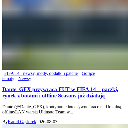
FIFA 14 - newsy, mody, dodatki i patche
Gorące
tematy
Newsy
Dante_GFX przywraca FUT w FIFA 14 – paczki,
rynek z botami i offline Seasons już działają
Dante (@Dante_GFX), kontynuuje intensywne prace nad lokalną,
offline/LAN wersją Ultimate Team w...
By
Kamil Gąsiorek
2026-08-03