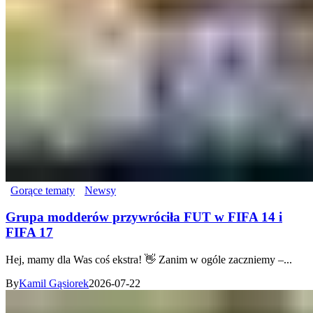
Gorące tematy
Newsy
Grupa modderów przywróciła FUT w FIFA 14 i
FIFA 17
Hej, mamy dla Was coś ekstra! 👋 Zanim w ogóle zaczniemy –...
By
Kamil Gąsiorek
2026-07-22