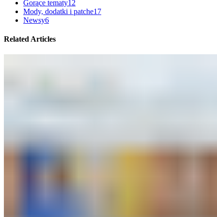
Gorące tematy
12
Mody, dodatki i patche
17
Newsy
6
Related Articles