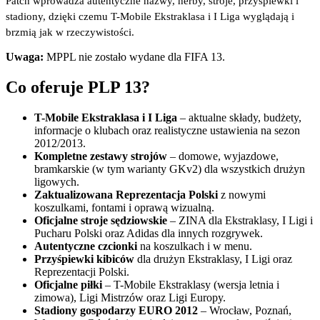
Patch wprowadza autentyczne nazwy, herby, stroje, przyśpiewki i
stadiony, dzięki czemu T-Mobile Ekstraklasa i I Liga wyglądają i
brzmią jak w rzeczywistości.
Uwaga:
MPPL nie zostało wydane dla FIFA 13.
Co oferuje PLP 13?
T-Mobile Ekstraklasa i I Liga
– aktualne składy, budżety,
informacje o klubach oraz realistyczne ustawienia na sezon
2012/2013.
Kompletne zestawy strojów
– domowe, wyjazdowe,
bramkarskie (w tym warianty GKv2) dla wszystkich drużyn
ligowych.
Zaktualizowana Reprezentacja Polski
z nowymi
koszulkami, fontami i oprawą wizualną.
Oficjalne stroje sędziowskie
– ZINA dla Ekstraklasy, I Ligi i
Pucharu Polski oraz Adidas dla innych rozgrywek.
Autentyczne czcionki
na koszulkach i w menu.
Przyśpiewki kibiców
dla drużyn Ekstraklasy, I Ligi oraz
Reprezentacji Polski.
Oficjalne piłki
– T-Mobile Ekstraklasy (wersja letnia i
zimowa), Ligi Mistrzów oraz Ligi Europy.
Stadiony gospodarzy EURO 2012
– Wrocław, Poznań,