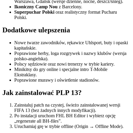
Warszawa, Gdańsk (wersje dzienne, nocne, deszcz/śnieg).
Ikoniczny Camp Nou
z Barcelony.
Superpuchar Polski
oraz realistyczny format Pucharu
Polski.
Dodatkowe ulepszenia
Nowe twarze zawodników, rękawice Uhlsport, buty i opaski
kapitańskie.
Poprawione herby, loga rozgrywek i nazwy klubów (wersja
polsko-angielska).
Polscy sędziowie oraz nowi trenerzy w trybie kariery.
Minikitsy do gry online i specjalne intro T-Mobile
Ekstraklasy.
Poprawione murawy i oświetlenie stadionów.
Jak zainstalować PLP 13?
Zainstaluj patch na czystej, świeżo zainstalowanej wersji
FIFA 13 (bez żadnych innych modyfikacji).
Po instalacji uruchom FHL BH Editor i wybierz opcję
„regenerate all BH-files”.
Uruchamiaj grę w trybie offline (Origin → Offline Mode).