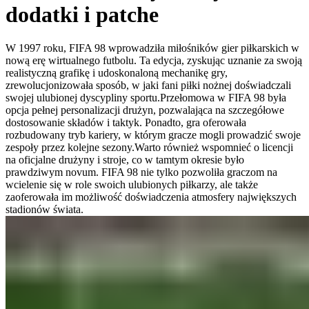
dodatki i patche
W 1997 roku, FIFA 98 wprowadziła miłośników gier piłkarskich w
nową erę wirtualnego futbolu. Ta edycja, zyskując uznanie za swoją
realistyczną grafikę i udoskonaloną mechanikę gry,
zrewolucjonizowała sposób, w jaki fani piłki nożnej doświadczali
swojej ulubionej dyscypliny sportu.Przełomowa w FIFA 98 była
opcja pełnej personalizacji drużyn, pozwalająca na szczegółowe
dostosowanie składów i taktyk. Ponadto, gra oferowała
rozbudowany tryb kariery, w którym gracze mogli prowadzić swoje
zespoły przez kolejne sezony.Warto również wspomnieć o licencji
na oficjalne drużyny i stroje, co w tamtym okresie było
prawdziwym novum. FIFA 98 nie tylko pozwoliła graczom na
wcielenie się w role swoich ulubionych piłkarzy, ale także
zaoferowała im możliwość doświadczenia atmosfery największych
stadionów świata.