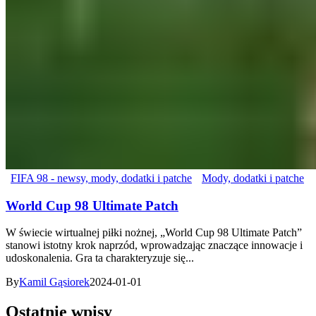
FIFA 98 - newsy, mody, dodatki i patche
Mody, dodatki i patche
World Cup 98 Ultimate Patch
W świecie wirtualnej piłki nożnej, „World Cup 98 Ultimate Patch”
stanowi istotny krok naprzód, wprowadzając znaczące innowacje i
udoskonalenia. Gra ta charakteryzuje się...
By
Kamil Gąsiorek
2024-01-01
Ostatnie wpisy