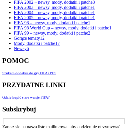
FIFA 2002 – newsy, mody, dodatki i patche
3
FIFA 2003 – newsy, mody, dodatki i patche
1
FIFA 2004 – newsy, mody, dodatki i patche
1
FIFA 2005 – newsy, mody, dodatki i patche
1
FIFA 98 – newsy, mody, dodatki i patche
1
FIFA 98 World Cup – newsy, mody, dodatki i patche
1
FIFA 99 – newsy, mody, dodatki i patche
2
Gorące tematy
12
Mody, dodatki i patche
17
Newsy
6
POMOC
Szukam dodatku do gry FIFA / PES
PRZYDATNE LINKI
Gdzie kupić stare wersje FIFA?
Subskrybuj
Zapisz się na naszą listę mailingową, aby codziennie otrzymywać