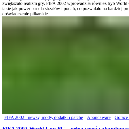
zwiększało realizm gry. FIFA 2002 wprowadziła również tryb World
takie jak power bar dla strzałów i podań, co pozwalało na bardziej pr
doświadczenie piłkarskie.
FIFA 2002 - newsy, mody, dodatki i patche
Abondaware
Gorące 
FIFA 2002 World Cup PC – pełna wersja abandonwa