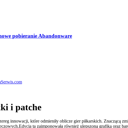
mowe pobieranie Abandonware
aSerwis.com
ki i patche
reg innowacji, które odmieniły oblicze gier piłkarskich. Znaczącą z
 meczowych.Edycja ta zaimponowała również ulepszoną grafiką oraz ba