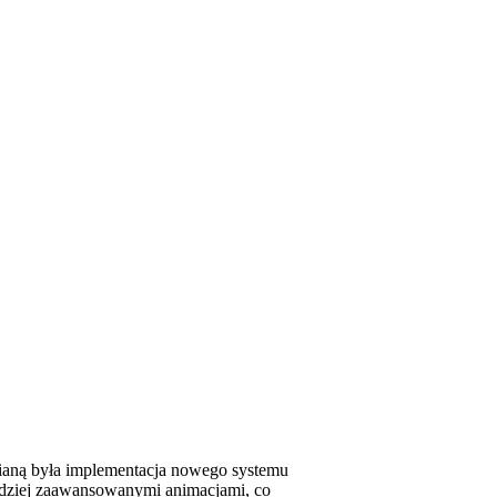
mianą była implementacja nowego systemu
rdziej zaawansowanymi animacjami, co