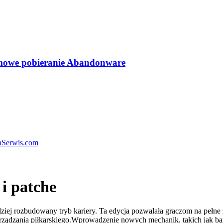
mowe pobieranie Abandonware
aSerwis.com
i patche
rdziej rozbudowany tryb kariery. Ta edycja pozwalała graczom na pełn
rządzania piłkarskiego.Wprowadzenie nowych mechanik, takich jak bard