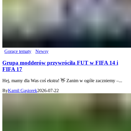
Gorące tematy
Newsy
Grupa modderów przywróciła FUT w FIFA 14 i
FIFA 17
Hej, mamy dla Was coś ekstra! 👋 Zanim w ogóle zaczniemy –...
By
Kamil Gąsiorek
2026-07-22