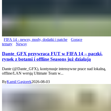
FIFA 14 - newsy, mody, dodatki i patche
Gorące
tematy
Newsy
Dante_GFX przywraca FUT w FIFA 14 – paczki,
rynek z botami i offline Seasons już działają
Dante (@Dante_GFX), kontynuuje intensywne prace nad lokalną,
offline/LAN wersją Ultimate Team w...
By
Kamil Gąsiorek
2026-08-03